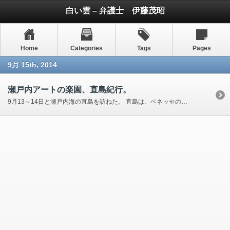
白い雲 – 弁護士 伊藤茂昭
Home
Categories
Tags
Pages
9月 15th, 2014
瀬戸内アートの楽園、直島紀行。
9月13～14日と瀬戸内海の直島を訪ねた。 直島は、ベネッセの福武總一郎氏と建築家の安藤忠雄が 自然と芸術の共生するプロジェクトを進める島である。 岡山県の児島半島のすぐ南に位置し、フェリーで20分ほどだが、 香川郡直島 […]