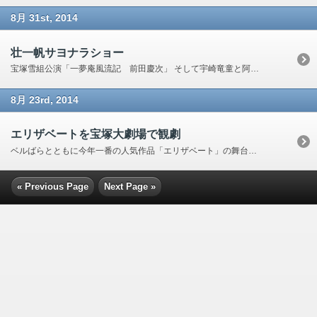
8月 31st, 2014
壮一帆サヨナラショー
宝塚雪組公演「一夢庵風流記 前田慶次」 そして宇崎竜童と阿木燿子が花を添えた「グランドレビュー」が 8月31日に千秋楽を迎えた。 そして、この公演限りで退団する、壮一帆のサヨナラショーは圧巻だった。 壮の歌声からは、ぐっ […]
8月 23rd, 2014
エリザベートを宝塚大劇場で観劇
ベルばらとともに今年一番の人気作品「エリザベート」の舞台が、 8月22日、宝塚大劇場で幕を開けた。 そのすばらしい音楽といい、 「トート」＝「死」という、エリザベートと並ぶ主人公の役柄といい、 何度でも観たい作品である。 […]
« Previous Page
Next Page »