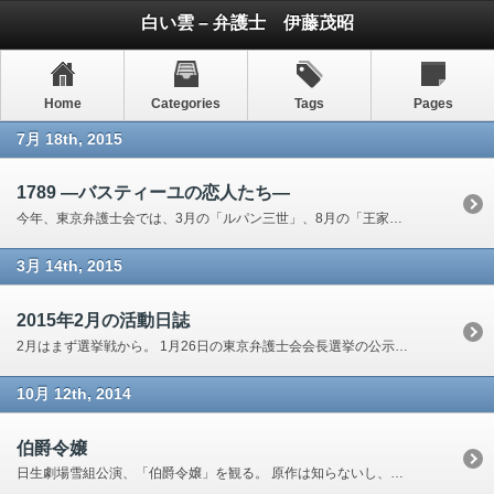
白い雲 – 弁護士 伊藤茂昭
Home
Categories
Tags
Pages
7月 18th, 2015
1789 ―バスティーユの恋人たち―
今年、東京弁護士会では、3月の「ルパン三世」、8月の「王家に捧ぐ歌」、 そして12月に「新源氏物語」の観劇を企画しているが、 ほかにもお勧めしたかった作品がある。 月組「1789 －バスティーユの恋人たち－」である。 今 […]
3月 14th, 2015
2015年2月の活動日誌
2月はまず選挙戦から。 1月26日の東京弁護士会会長選挙の公示から 2月6日の投票日までの、選挙期間の終盤戦。 2月5日は、選挙戦最終日で、 4時過ぎには、弁護士会館内の選挙事務所の片付けを開始しました。 2月6日は、投 […]
10月 12th, 2014
伯爵令嬢
日生劇場雪組公演、「伯爵令嬢」を観る。 原作は知らないし、実はおそるおそる観に行った。 なんとこれが、とてもとてもおもしろい。 それに、お披露目の早霧せいなの相手役として抜擢された、咲妃みゆがすばらしい。 演技もいいし、 […]