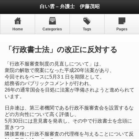
白い雲 – 弁護士 伊藤茂昭
Home
Categories
Tags
Pages
「行政書士法」の改正に反対する
「行政不服審査制度の見直しについて」は、
衆院の解散で廃案になった平成20年法案があり、
今回それをベースに5月3１日を期限として、
総務省のパブリックコメントが行われ、
26年の通常国会を目処に法案が準備されようと進められて
います。
日弁連は、第三者機関である行政不服審査会を設置するな
どの方向性について高く評価し、
5月30日には意見書を発表し、その中で行政書士を念頭に
置きつつ
隣接業種に行政不服審査の代理権を与えることについて反