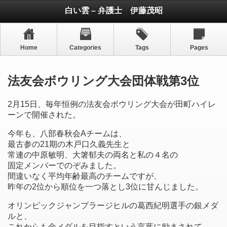
白い雲 – 弁護士 伊藤茂昭
Home
Categories
Tags
Pages
法友会ボウリング大会団体戦第3位
2月15日、毎年恒例の法友会ボウリング大会が田町ハイレ
ーンで開催された。
今年も、八部春秋会Aチームは、
最古参の21期の木戸口久義先生と
常連の中原敏明、大箸郁夫の両名と私の４名の
固定メンバーでのぞみました。
間違いなく平均年齢最高のチームですが、
昨年の2位から順位を一つ落とし3位に甘んじました。
オリンピックジャンプラージヒルの葛西紀明選手の銀メダ
ルと、
これからも金メダルを目指すという言葉に励まされて、