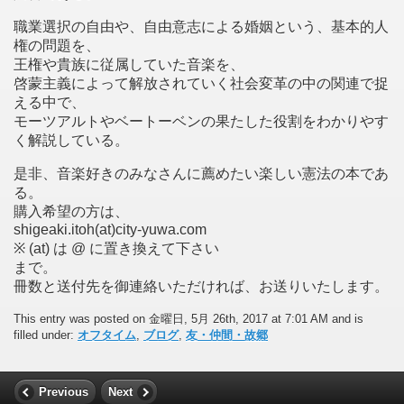
職業選択の自由や、自由意志による婚姻という、基本的人
権の問題を、
王権や貴族に従属していた音楽を、
啓蒙主義によって解放されていく社会変革の中の関連で捉
える中で、
モーツアルトやベートーベンの果たした役割をわかりやす
く解説している。
是非、音楽好きのみなさんに薦めたい楽しい憲法の本であ
る。
購入希望の方は、
shigeaki.itoh(at)city-yuwa.com
※ (at) は @ に置き換えて下さい
まで。
冊数と送付先を御連絡いただければ、お送りいたします。
This entry was posted on 金曜日, 5月 26th, 2017 at 7:01 AM and is
filled under:
オフタイム
,
ブログ
,
友・仲間・故郷
Previous
Next