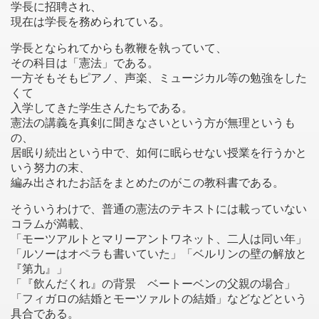
学長に招聘され、
現在は学長を務められている。
学長となられてからも教鞭を執っていて、
その科目は「憲法」である。
一方そもそもピアノ、声楽、ミュージカル等の勉強をした
くて
入学してきた学生さんたちである。
憲法の講義を真剣に聞きなさいという方が無理というも
の、
居眠り続出という中で、如何に眠らせない授業を行うかと
いう努力の末、
編み出されたお話をまとめたのがこの教科書である。
そういうわけで、普通の憲法のテキストには載っていない
コラムが満載、
「モーツアルトとマリーアントワネット、二人は同い年」
「ルソーはオペラも書いていた」「ベルリンの壁の解放と
『第九』」
「『飲んだくれ』の背景 ベートーベンの父親の場合」
「フィガロの結婚とモーツァルトの結婚」などなどという
具合である。